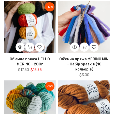
- 10 %
Об'ємна пряжа HELLO
Об'ємна пряжа MERINO MINI
MERINO - 200г
- Набір зразків (10
кольорів)
$17,50
$15,75
$3,00
- 15 %