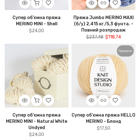
Супер об'ємна пряжа
Пряжа Jumbo MERINO MAXI
MERINO MINI - Shell
(б/у) 2,415 кг /5,3 фунта. -
Повний розпродаж
$24,00
$237,48
$118,74
Продано
Супер об'ємна пряжа
Супер об'ємна пряжа HELLO
MERINO MINI - Natural White
MERINO - Блонд
Undyed
$17,50
$24,00