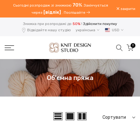
70%
Сьогодні розпродаж зі знижкою
. Закінчується
Перейти
закрити
[відлік]
через
. Поспішайте
до
вмісту
Знижка при розпродажі до
50%
!
Здійснити покупку
Відвідайте нашу студію
українська
USD
0
Об'ємна пряжа
Сортувати