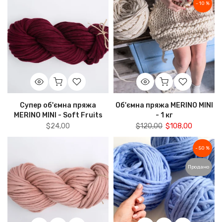
- 10 %
Супер об'ємна пряжа
Об'ємна пряжа MERINO MINI
MERINO MINI - Soft Fruits
- 1 кг
$24,00
$120,00
$108,00
- 50 %
Продано